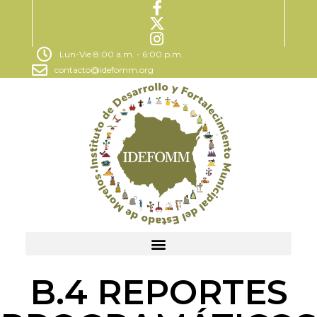
Lun-Vie 8:00 a.m. - 6:00 p.m.
contacto@idefomm.org
B.4 REPORTES