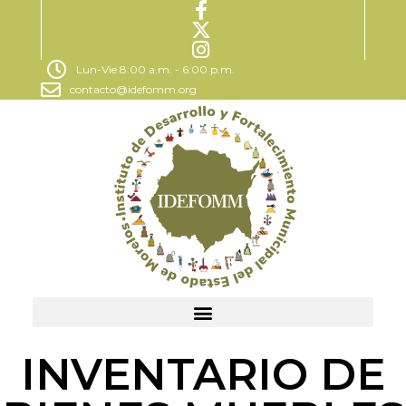
Lun-Vie 8:00 a.m. - 6:00 p.m.
contacto@idefomm.org
INVENTARIO DE