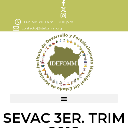
Lun-Vie 8:00 a.m. - 6:00 p.m.
contacto@idefomm.org
SEVAC 3ER. TRIM