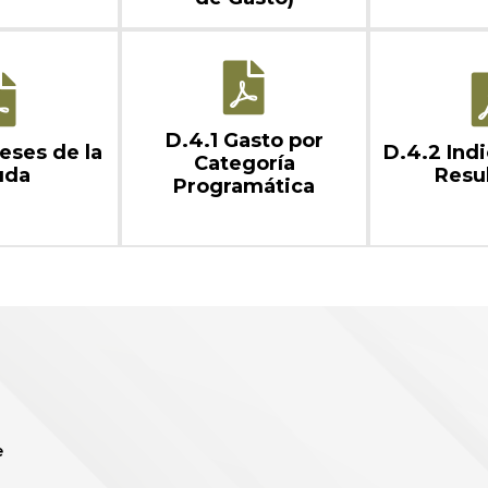
D.4.1 Gasto por
reses de la
D.4.2 Ind
Categoría
uda
Resu
Programática
e