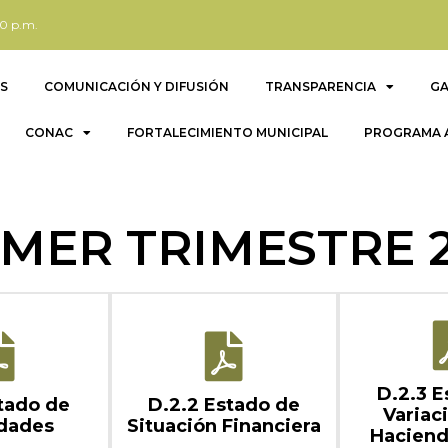
00 p.m.
S
COMUNICACIÓN Y DIFUSIÓN
TRANSPARENCIA
G
CONAC
FORTALECIMIENTO MUNICIPAL
PROGRAMA A
IMER TRIMESTRE 2
D.2.3 E
stado de
D.2.2 Estado de
Variaci
idades
Situación Financiera
Haciend