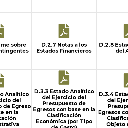
orme sobre
D.2.7 Notas a los
D.2.8 Esta
ntingentes
Estados Financieros
del 
D.3.3 Estado Analítico
o Analítico
D.3.4 Esta
del Ejercicio del
cicio del
del Ejer
Presupuesto de
o de Egreso
Presup
Egresos con base en la
e en la
Egresos co
Clasificación
icación
Clasific
Económica (por Tipo
trativa
Objeto 
de Gasto)