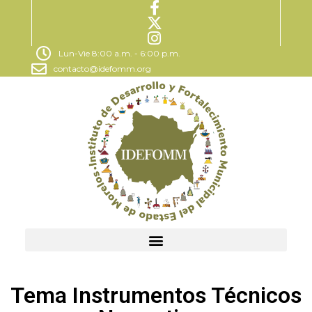
Lun-Vie 8:00 a.m. - 6:00 p.m.
contacto@idefomm.org
Tema Instrumentos Técnicos