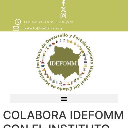
Lun-Vie 8:00 a.m. - 6:00 p.m.
contacto@idefomm.org
COLABORA IDEFOMM