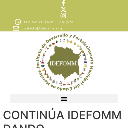
Lun-Vie 8:00 a.m. - 6:00 p.m.
contacto@idefomm.org
CONTINÚA IDEFOMM