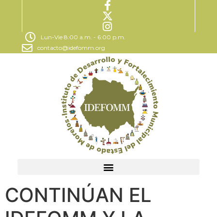
Lun-Vie 8:00 a.m. - 6:00 p.m.
contacto@idefomm.org
CONTINÚAN EL